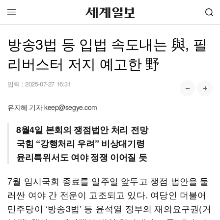
방송3법 등 입법 속도내는 與, 필
리버스터 저지 예고한 野
입력 :
2025-07-27 16:31
유지혜 기자 keep@segye.com
8월4일 본회의 쟁점법안 처리 전망
국힘 “강행처리 우려” 비상대기령
윤리특위서도 여야 정쟁 이어질 듯
7월 임시국회 종료를 일주일 앞두고 쟁점 법안을 둘
러싼 여야 간 전운이 고조되고 있다. 여당인 더불어
민주당이 ‘방송3법’ 등 윤석열 정부의 재의요구권(거