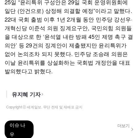
25일 “윤리특위 구성안은 29일 국회 운영위원회에
일단 (안건으로) 상정해 의결할 예정”이라고 말했다.
22대 국회 출범 이후 1년 2개월 동안 민주당 강선우·
개혁신당 이준석 의원 징계요구안, 국민의힘 의원들
을 대상으로 한 ‘윤석열 내란 방패 45인 제명 촉구 결
의안’ 등 29건의 징계안이 제출됐지만 윤리특위가
없어 논의조차 되지 못했다. 민주당 조승래 의원은
이날 윤리특위를 상설화하는 국회법 개정안을 대표
발의했다고 밝혔다.
유지혜 기자
Copyright ⓒ 세계일보. 무단 전재 및 재배포 금지
이슈 나
더보기
우