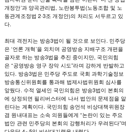
개정안’과 양곡관리법, 노란봉투법(노동조합 및 노
동관계조정법 2·3조 개정안)의 처리도 서두르고 있
다.
최대 격전지는 방송3법이 될 것으로 보인다. 민주당
은 ‘언론 개혁’을 외치며 공영방송 지배구조 개편을
골자로 하는 방송3법을 추진 중이지만, 국민의힘
은 “공영방송 영구 장악 시도”라며 강하게 반발하고
있다. 방송3법은 민주당 주도로 국회 과학기술정보
방송통신위원회를 통과해 법제사법위원회 심사를
앞뒀다. 수적 열세인 국민의힘은 방송3법이 본회의
에 상정되면 필리버스터에 나서 법안의 문제점을 알
린다는 계획이다. 국민의힘 송언석 비상대책위원장
겸 원내대표는 소속 의원들에게 “논란이 있는 주요
법안 관련 민주당의 본회의 강행처리가 우려된다”며
다음달 4∼5일 비상대기령을 내렸다.