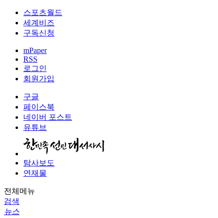
스포츠월드
세계비즈
구독신청
mPaper
RSS
로그인
회원가입
구글
페이스북
네이버 포스트
유튜브
탐사보도
연재물
전체메뉴
검색
뉴스