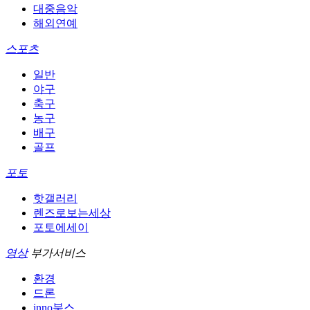
대중음악
해외연예
스포츠
일반
야구
축구
농구
배구
골프
포토
핫갤러리
렌즈로보는세상
포토에세이
영상
부가서비스
환경
드론
inno북스