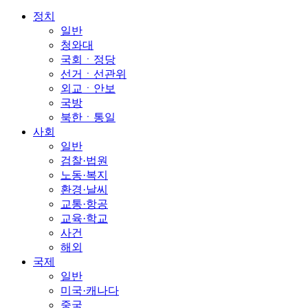
정치
일반
청와대
국회ㆍ정당
선거ㆍ선관위
외교ㆍ안보
국방
북한ㆍ통일
사회
일반
검찰·법원
노동·복지
환경·날씨
교통·항공
교육·학교
사건
해외
국제
일반
미국·캐나다
중국