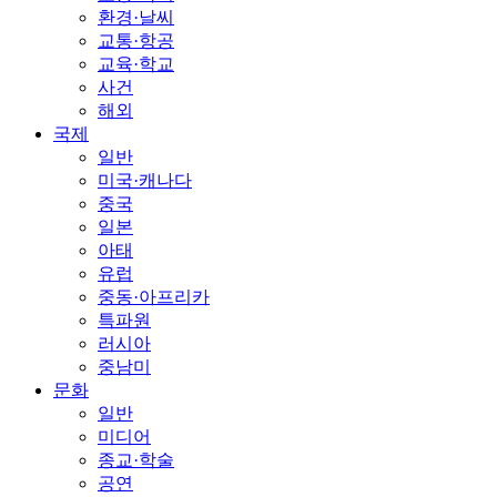
환경·날씨
교통·항공
교육·학교
사건
해외
국제
일반
미국·캐나다
중국
일본
아태
유럽
중동·아프리카
특파원
러시아
중남미
문화
일반
미디어
종교·학술
공연