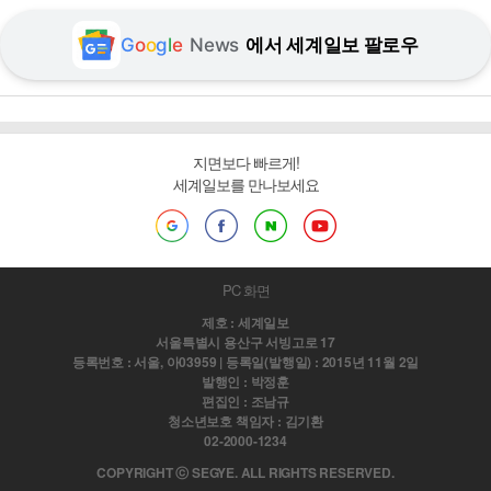
G
o
o
g
l
e
News
에서 세계일보 팔로우
지면보다 빠르게!
세계일보를 만나보세요
PC 화면
제호 : 세계일보
서울특별시 용산구 서빙고로 17
등록번호 : 서울, 아03959 | 등록일(발행일) : 2015년 11월 2일
발행인 : 박정훈
편집인 : 조남규
청소년보호 책임자 : 김기환
02-2000-1234
COPYRIGHT ⓒ SEGYE. ALL RIGHTS RESERVED.