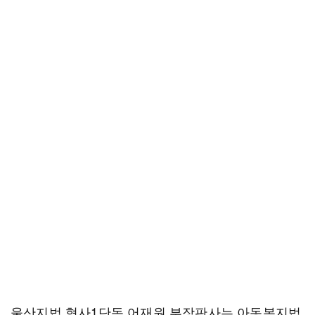
울산지법 형사1단독 어재원 부장판사는 아동복지법