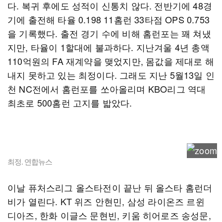
다. 복귀 후에도 성적이 신통치 않다. 전반기에 48경
기에 출전해 타율 0.198 11홈런 33타점 OPS 0.753
을 기록했다. 출전 경기 수에 비해 홈런포는 꽤 쳐냈
지만, 타율이 1할대에 불과하다. 지난겨울 4년 총액
110억원의 FA 재계약을 맺었지만, 몸값을 제대로 해
내지 못하고 있는 최정이다. 그래도 지난 5월13일 인
천 NC전에서 홈런포를 쏘아올리며 KBO리그 역대
최초로 500홈런 고지를 밟았다.
최정. 연합뉴스
이날 퓨처스리그 올스타전이 끝난 뒤 올스타 홈런더
비가 열린다. KT 위즈 안현민, 삼성 라이온즈 르윈
디아즈, 한화 이글스 문현빈, 키움 히어로즈 송성문,