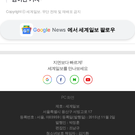
Copyright ⓒ 세계일보. 무단 전재 및 재배포 금지
G
o
o
g
l
e
News
에서 세계일보 팔로우
지면보다 빠르게!
세계일보를 만나보세요
PC 화면
제호 : 세계일보
서울특별시 용산구 서빙고로 17
등록번호 : 서울, 아03959 | 등록일(발행일) : 2015년 11월 2일
발행인 : 박정훈
편집인 : 조남규
청소년보호 책임자 : 김기환