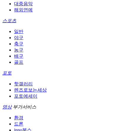
대중음악
해외연예
스포츠
일반
야구
축구
농구
배구
골프
포토
핫갤러리
렌즈로보는세상
포토에세이
영상
부가서비스
환경
드론
inno북스