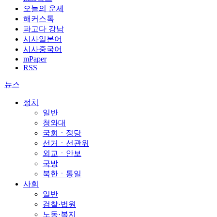
오늘의 운세
해커스톡
파고다 강남
시사일본어
시사중국어
mPaper
RSS
뉴스
정치
일반
청와대
국회ㆍ정당
선거ㆍ선관위
외교ㆍ안보
국방
북한ㆍ통일
사회
일반
검찰·법원
노동·복지