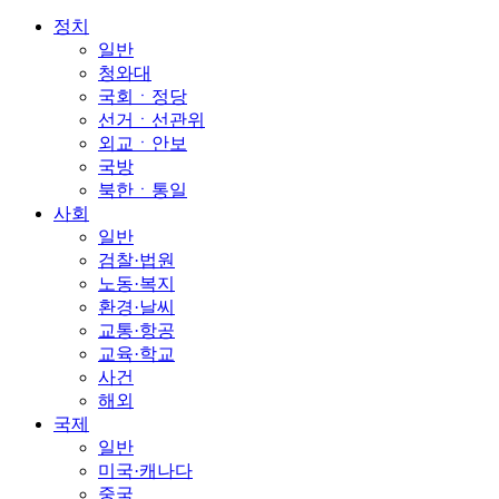
정치
일반
청와대
국회ㆍ정당
선거ㆍ선관위
외교ㆍ안보
국방
북한ㆍ통일
사회
일반
검찰·법원
노동·복지
환경·날씨
교통·항공
교육·학교
사건
해외
국제
일반
미국·캐나다
중국