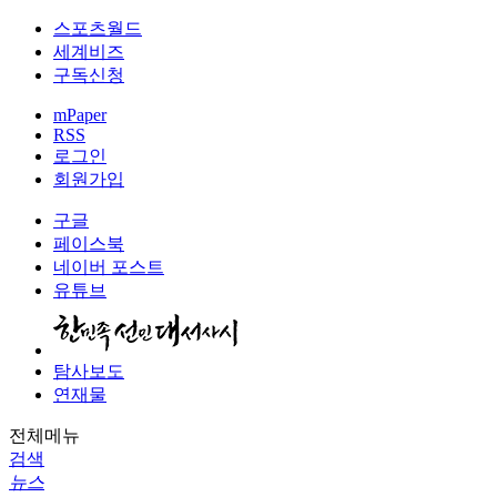
스포츠월드
세계비즈
구독신청
mPaper
RSS
로그인
회원가입
구글
페이스북
네이버 포스트
유튜브
탐사보도
연재물
전체메뉴
검색
뉴스