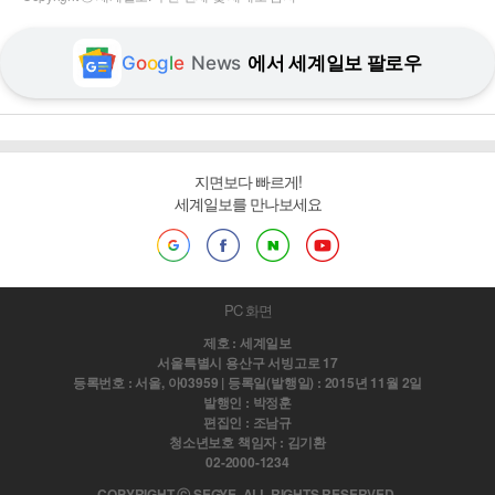
G
o
o
g
l
e
News
에서 세계일보 팔로우
지면보다 빠르게!
세계일보를 만나보세요
PC 화면
제호 : 세계일보
서울특별시 용산구 서빙고로 17
등록번호 : 서울, 아03959 | 등록일(발행일) : 2015년 11월 2일
발행인 : 박정훈
편집인 : 조남규
청소년보호 책임자 : 김기환
02-2000-1234
COPYRIGHT ⓒ SEGYE. ALL RIGHTS RESERVED.