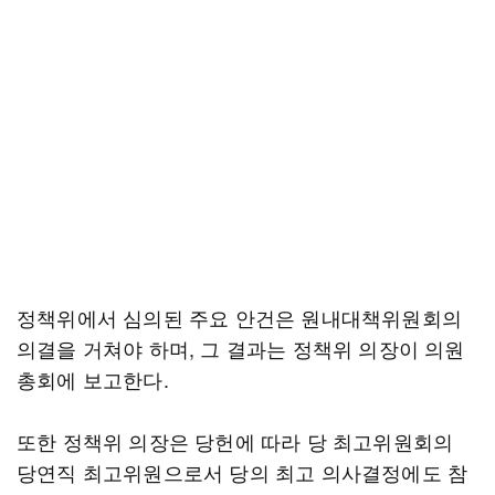
정책위에서 심의된 주요 안건은 원내대책위원회의
의결을 거쳐야 하며, 그 결과는 정책위 의장이 의원
총회에 보고한다.
또한 정책위 의장은 당헌에 따라 당 최고위원회의
당연직 최고위원으로서 당의 최고 의사결정에도 참