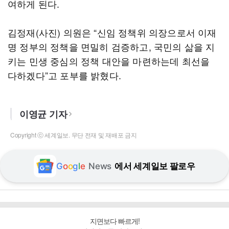
여하게 된다.
김정재(사진) 의원은 “신임 정책위 의장으로서 이재
명 정부의 정책을 면밀히 검증하고, 국민의 삶을 지
키는 민생 중심의 정책 대안을 마련하는데 최선을
다하겠다”고 포부를 밝혔다.
이영균 기자
Copyright ⓒ 세계일보. 무단 전재 및 재배포 금지
G
o
o
g
l
e
News
에서 세계일보 팔로우
지면보다 빠르게!