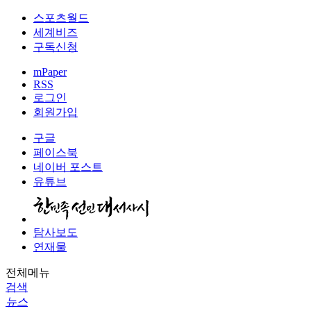
스포츠월드
세계비즈
구독신청
mPaper
RSS
로그인
회원가입
구글
페이스북
네이버 포스트
유튜브
탐사보도
연재물
전체메뉴
검색
뉴스