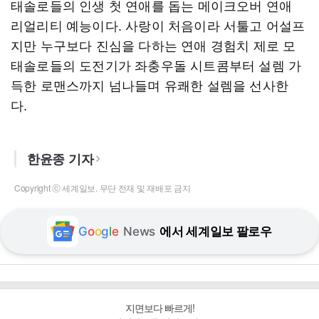
태솔로들의 인생 첫 연애를 돕는 메이크오버 연애
리얼리티 예능​이다. 사랑이 처음이라 서툴고 어설프
지만 누구보다 진심을 다하는 연애 경험치 제로 모
태솔로들의 도전기가 좌충우돌 시트콤부터 설렘 가
득한 로맨스까지 넘나들며 유쾌한 설렘을 선사한
다.
한윤종 기자
Copyright ⓒ 세계일보. 무단 전재 및 재배포 금지
G
o
o
g
l
e
News
에서 세계일보 팔로우
지면보다 빠르게!