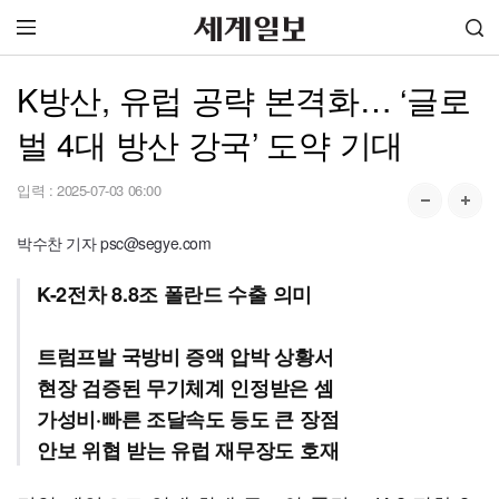
K방산, 유럽 공략 본격화… ‘글로
벌 4대 방산 강국’ 도약 기대
입력 :
2025-07-03 06:00
박수찬 기자 psc@segye.com
K-2전차 8.8조 폴란드 수출 의미
트럼프발 국방비 증액 압박 상황서
현장 검증된 무기체계 인정받은 셈
가성비·빠른 조달속도 등도 큰 장점
안보 위협 받는 유럽 재무장도 호재