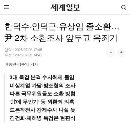
한덕수·안덕근·유상임 줄소환…
尹 2차 소환조사 앞두고 옥죄기
입력 :
2025-07-02 17:45
수정 :
2025-07-03 14:41
이종민·김주영 기자
3대 특검 본격 수사체제 돌입
비상계엄 가담·방조혐의 조사
다른 국무위원들도 소환 방침
‘北에 무인기’ 등 외환죄 의혹
드론작전사 강제수사 나설 듯
김건희·채해병 특검은 현판식