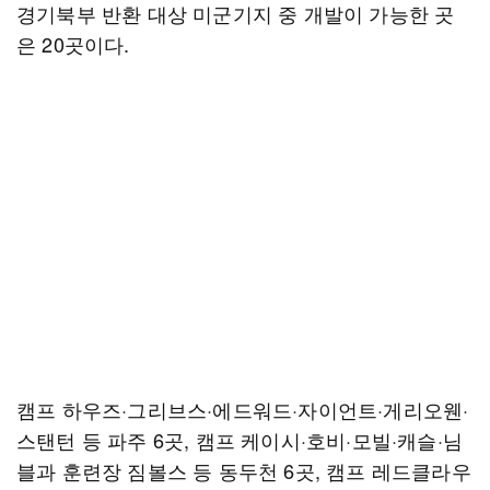
경기북부 반환 대상 미군기지 중 개발이 가능한 곳
은 20곳이다.
캠프 하우즈·그리브스·에드워드·자이언트·게리오웬·
스탠턴 등 파주 6곳, 캠프 케이시·호비·모빌·캐슬·님
블과 훈련장 짐볼스 등 동두천 6곳, 캠프 레드클라우