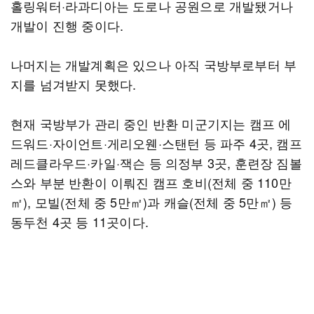
홀링워터·라과디아는 도로나 공원으로 개발됐거나
개발이 진행 중이다.
나머지는 개발계획은 있으나 아직 국방부로부터 부
지를 넘겨받지 못했다.
현재 국방부가 관리 중인 반환 미군기지는 캠프 에
드워드·자이언트·게리오웬·스탠턴 등 파주 4곳, 캠프
레드클라우드·카일·잭슨 등 의정부 3곳, 훈련장 짐볼
스와 부분 반환이 이뤄진 캠프 호비(전체 중 110만
㎡), 모빌(전체 중 5만㎡)과 캐슬(전체 중 5만㎡) 등
동두천 4곳 등 11곳이다.