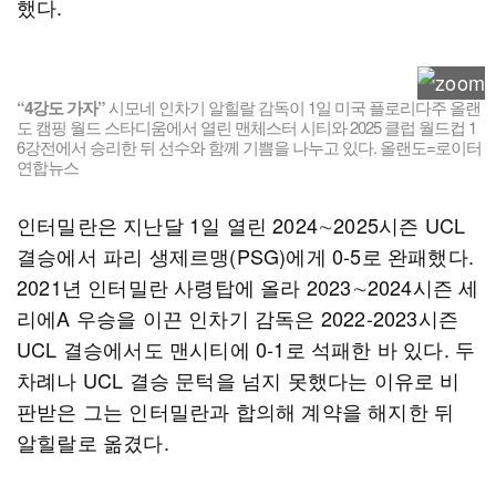
했다.
“4강도 가자”
시모네 인차기 알힐랄 감독이 1일 미국 플로리다주 올랜
도 캠핑 월드 스타디움에서 열린 맨체스터 시티와 2025 클럽 월드컵 1
6강전에서 승리한 뒤 선수와 함께 기쁨을 나누고 있다. 올랜도=로이터
연합뉴스
인터밀란은 지난달 1일 열린 2024∼2025시즌 UCL
결승에서 파리 생제르맹(PSG)에게 0-5로 완패했다.
2021년 인터밀란 사령탑에 올라 2023∼2024시즌 세
리에A 우승을 이끈 인차기 감독은 2022-2023시즌
UCL 결승에서도 맨시티에 0-1로 석패한 바 있다. 두
차례나 UCL 결승 문턱을 넘지 못했다는 이유로 비
판받은 그는 인터밀란과 합의해 계약을 해지한 뒤
알힐랄로 옮겼다.