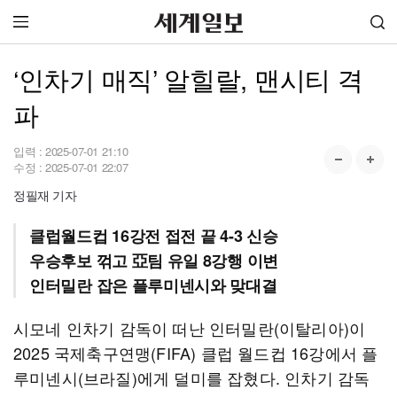
‘인차기 매직’ 알힐랄, 맨시티 격
파
입력 :
2025-07-01 21:10
수정 :
2025-07-01 22:07
정필재 기자
클럽월드컵 16강전 접전 끝 4-3 신승
우승후보 꺾고 亞팀 유일 8강행 이변
인터밀란 잡은 플루미넨시와 맞대결
시모네 인차기 감독이 떠난 인터밀란(이탈리아)이
2025 국제축구연맹(FIFA) 클럽 월드컵 16강에서 플
루미넨시(브라질)에게 덜미를 잡혔다. 인차기 감독