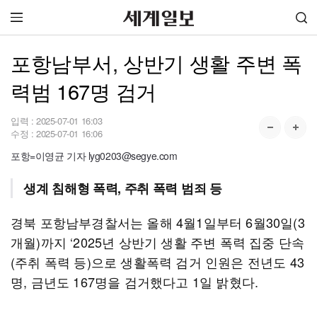
포항남부서, 상반기 생활 주변 폭
력범 167명 검거
입력 :
2025-07-01 16:03
수정 :
2025-07-01 16:06
포항=이영균 기자 lyg0203@segye.com
생계 침해형 폭력, 주취 폭력 범죄 등
경북 포항남부경찰서는 올해 4월1일부터 6월30일(3
개월)까지 ‘2025년 상반기 생활 주변 폭력 집중 단속
(주취 폭력 등)으로 생활폭력 검거 인원은 전년도 43
명, 금년도 167명을 검거했다고 1일 밝혔다.