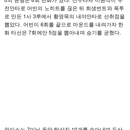
전안타로 어빈의 노히트를 끊은 뒤 희생번트와 폭투
로 만든 1사 3루에서 황영묵의 내야안타로 선취점을
뽑았다. 어빈이 6회를 끝으로 마운드를 내려가자 한
화 타선은 7회에만 5점을 뽑아내며 승기를 굳혔다.
와이스는 7이닝 동안 탈삼진 10개를 솎아내며 두산