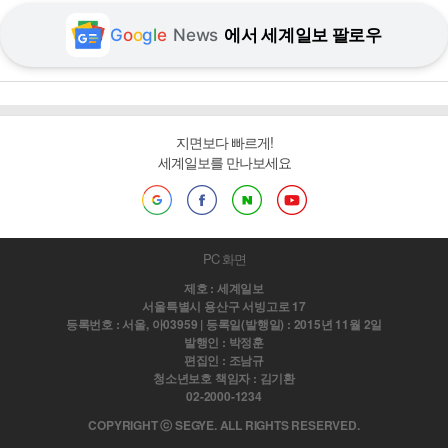
G
o
o
g
l
e
News
에서 세계일보 팔로우
지면보다 빠르게!
세계일보를 만나보세요
PC 화면
제호 : 세계일보
서울특별시 용산구 서빙고로 17
등록번호 : 서울, 아03959 | 등록일(발행일) : 2015년 11월 2일
발행인 : 박정훈
편집인 : 조남규
청소년보호 책임자 : 김기환
02-2000-1234
COPYRIGHT ⓒ SEGYE. ALL RIGHTS RESERVED.