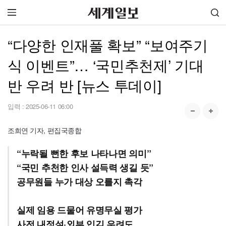
“다양한 인재풀 확보” “보여주기
식 이벤트”… ‘국민추천제’ 기대
반 우려 반 [뉴스 투데이]
입력 :
2025-06-11 06:00
조희연 기자, 편집국종합
“누락될 뻔한 후보 나타나면 의미”
“국민 추천한 인사 설득력 생길 듯”
공무원들 누가 대상 오를지 촉각
실제 임용 드물어 유명무실 평가
사전 내정설·외부 입김 우려도