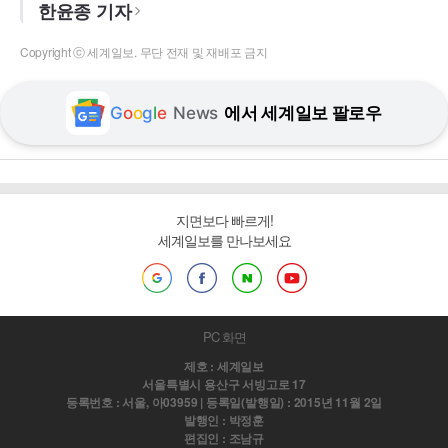
한윤종 기자
Copyright ⓒ 세계일보. 무단 전재 및 재배포 금지
G
o
o
g
l
e
News
에서 세계일보 팔로우
지면보다 빠르게!
세계일보를 만나보세요
PC 화면
제호 : 세계일보
서울특별시 용산구 서빙고로 17
등록번호 : 서울, 아03959 | 등록일(발행일) : 2015년 11월 2일
발행인 : 박정훈
편집인 : 조남규