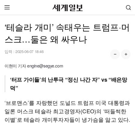
‘테슬라 개미’ 속태우는 트럼프·머
스크…둘은 왜 싸우나
입력 :
2025-06-07 18:46
이현미 기자 engine@segye.com
‘터프 가이들’의 난투극 “정신 나간 자” vs “배은망
덕”
‘브로맨스’를 자랑했던 도널드 트럼프 미국 대통령과
일론 머스크 테슬라 최고경영자(CEO)의 ‘떠들썩한
이별’로 테슬라 개미투자자들이 냉가슴을 앓고 있다.