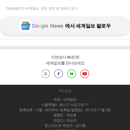
Copyright ⓒ 세계일보. 무단 전재 및 재배포 금지
G
o
o
g
l
e
News
에서 세계일보 팔로우
지면보다 빠르게!
세계일보를 만나보세요
PC 화면
제호 : 세계일보
서울특별시 용산구 서빙고로 17
등록번호 : 서울, 아03959 | 등록일(발행일) : 2015년 11월 2일
발행인 : 박정훈
편집인 : 조남규
청소년보호 책임자 : 김기환