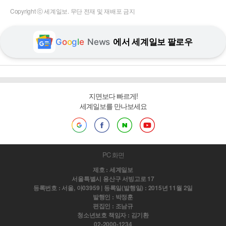
Copyright ⓒ 세계일보. 무단 전재 및 재배포 금지
G
o
o
g
l
e
News
에서 세계일보 팔로우
지면보다 빠르게!
세계일보를 만나보세요
PC 화면
제호 : 세계일보
서울특별시 용산구 서빙고로 17
등록번호 : 서울, 아03959 | 등록일(발행일) : 2015년 11월 2일
발행인 : 박정훈
편집인 : 조남규
청소년보호 책임자 : 김기환
02-2000-1234