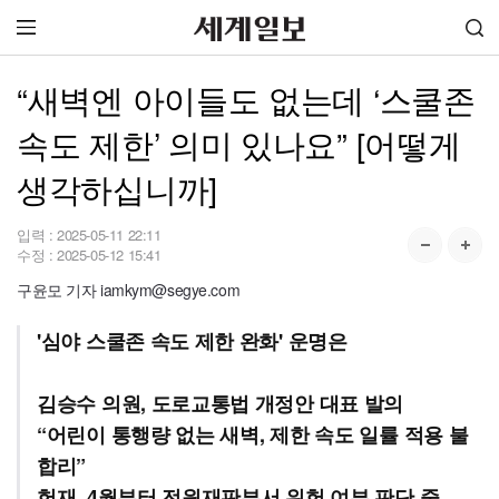
“새벽엔 아이들도 없는데 ‘스쿨존
속도 제한’ 의미 있나요” [어떻게
생각하십니까]
입력 :
2025-05-11 22:11
수정 :
2025-05-12 15:41
구윤모 기자 iamkym@segye.com
'심야 스쿨존 속도 제한 완화' 운명은
김승수 의원, 도로교통법 개정안 대표 발의
“어린이 통행량 없는 새벽, 제한 속도 일률 적용 불
합리”
헌재, 4월부터 전원재판부서 위헌 여부 판단 중