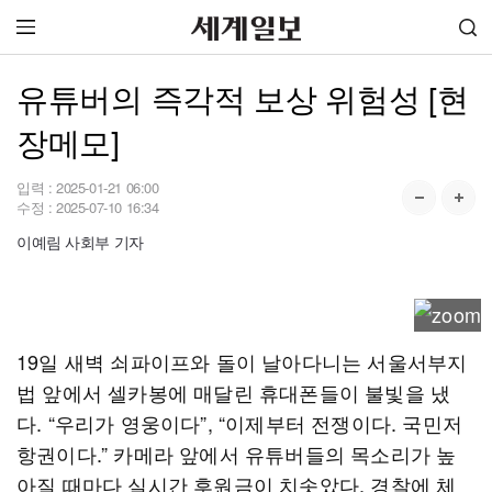
유튜버의 즉각적 보상 위험성 [현
장메모]
입력 :
2025-01-21 06:00
수정 :
2025-07-10 16:34
이예림 사회부 기자
19일 새벽 쇠파이프와 돌이 날아다니는 서울서부지
법 앞에서 셀카봉에 매달린 휴대폰들이 불빛을 냈
다. “우리가 영웅이다”, “이제부터 전쟁이다. 국민저
항권이다.” 카메라 앞에서 유튜버들의 목소리가 높
아질 때마다 실시간 후원금이 치솟았다. 경찰에 체