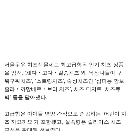
서울우유 치즈선물세트 최고급형은 인기 치즈 상품
을 엄선, ‘체다‧고다‧칼슘치즈’와 ‘목장나들이 구
워구워치즈’, ‘스트링치즈’, 숙성치즈인 ‘샴피뇽 깜보
졸라‧까망베르‧브리 치즈’, 치즈 디저트 ‘치즈큐
빅’ 등을 담아냈다.
고급형은 아이들 영양 간식으로 손꼽히는 ‘어린이 치
즈 까요까요’가 포함됐고, 실속형은 슬라이스 치즈
구성을 확대해 선보였다.