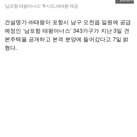
‘남포항 태왕아너스’ 투시도.㈜태왕 제공
건설명가 ㈜태왕이 포항시 남구 오천읍 일원에 공급
예정인 ‘남포항 태왕아너스’ 343가구가 지난 3일 견
본주택을 공개하고 본격 분양에 들어갔다고 7일 밝
혔다.