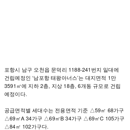
포항시 남구 오천읍 문덕리 1188-241번지 일대에
건립예정인 ‘남포항 태왕아너스’는 대지면적 1만
3591㎡에 지하 2층, 지상 18층, 6개동 규모로 건립
예정이다.
공급면적별 세대수는 전용면적 기준 △59㎡ 68가구
△69㎡A 34가구 △69㎡B 34가구 △69㎡C 105가구
△84㎡ 102가구다.