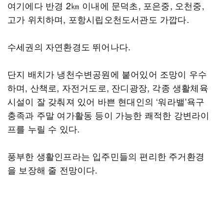
여기에다 반경 2㎞ 이내에 문덕초, 포은중, 오천중,
고가 위치하며, 포항시립오천도서관도 가깝다.
수세권의 자연환경도 뛰어나다.
단지 배치가 냉천수변공원에 붙어있어 조망이 우수
하며, 산책로, 자전거도로, 잔디광장, 각종 생활체육
시설이 잘 갖춰져 있어 바쁜 현대인의 ‘워라밸’욕구
충족과 주말 여가활동 등이 가능한 쾌적한 강변라이
프를 누릴 수 있다.
풍부한 생활인프라는 입주민들의 편리한 주거환경
을 보장해 줄 전망이다.