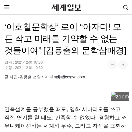
‘이호철문학상’ 로이 “아자디! 모
든 작고 미래를 기약할 수 없는
것들이여” [김용출의 문학삼매경]
입력 :
2021-12-01 07:30
수정 :
2021-12-01 10:30
글·사진=김용출 선임기자 kimgija@segye.com
건축설계를 공부했을 때도, 영화 시나리오를 쓰고
직접 연기를 할 때도, 만족할 수 없었다. 경험하고 커
뮤니케이션하는 세계와 우주, 그리고 자신을 표현하