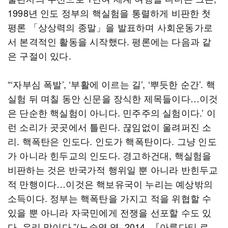
1998년 인도 정부의 핵실험을 통렬하게 비판한 첫
평론 「상상력의 종말」을 발표하며 사회운동가로
서 본격적인 활동을 시작했다. 평론에는 다음과 같
은 구절이 있다.
“‘자부심 폭발’, ‘부활에 이르는 길’, ‘뿌듯한 순간’. 핵
실험 뒤 며칠 동안 신문을 장식한 제목들이다…이것
은 단순한 핵실험이 아니다. 민주주의 실험이다.’ 이
런 소리가 곳곳에서 틀린다. 끊임없이 울려퍼진 소
리. 핵폭탄은 인도다. 인도가 핵폭탄이다. 그냥 인도
가 아니라 힌두교의 인도다. 경고하건대, 핵실험을
비판하는 것은 반국가적 행위일 뿐 아니라 반힌두교
적 만행이다…이것은 핵보유국이 누리는 예상밖의
소득이다. 정부는 핵폭탄을 가지고 적을 위협할 수
있을 뿐 아니라 자국민에게 전쟁을 선포할 수도 있
다. 우리 말이다.”(노승영 역, 2014, 『아룬다티 로