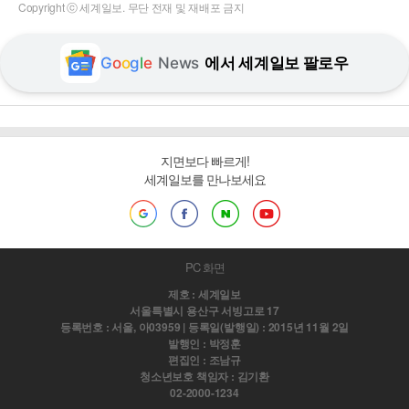
Copyright ⓒ 세계일보. 무단 전재 및 재배포 금지
G
o
o
g
l
e
News
에서 세계일보 팔로우
지면보다 빠르게!
세계일보를 만나보세요
PC 화면
제호 : 세계일보
서울특별시 용산구 서빙고로 17
등록번호 : 서울, 아03959 | 등록일(발행일) : 2015년 11월 2일
발행인 : 박정훈
편집인 : 조남규
청소년보호 책임자 : 김기환
02-2000-1234