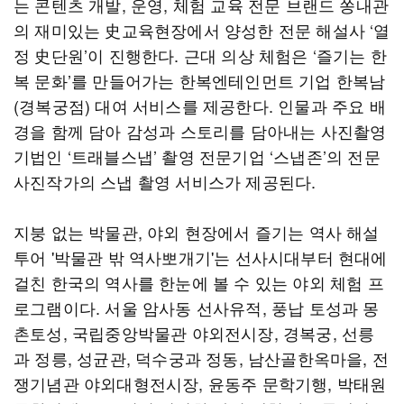
는 콘텐츠 개발, 운영, 체험 교육 전문 브랜드 쏭내관
의 재미있는 史교육현장에서 양성한 전문 해설사 ‘열
정 史단원’이 진행한다. 근대 의상 체험은 ‘즐기는 한
복 문화’를 만들어가는 한복엔테인먼트 기업 한복남
(경복궁점) 대여 서비스를 제공한다. 인물과 주요 배
경을 함께 담아 감성과 스토리를 담아내는 사진촬영
기법인 ‘트래블스냅’ 촬영 전문기업 ‘스냅존’의 전문
사진작가의 스냅 촬영 서비스가 제공된다.
지붕 없는 박물관, 야외 현장에서 즐기는 역사 해설
투어 '박물관 밖 역사뽀개기'는 선사시대부터 현대에
걸친 한국의 역사를 한눈에 볼 수 있는 야외 체험 프
로그램이다. 서울 암사동 선사유적, 풍납 토성과 몽
촌토성, 국립중앙박물관 야외전시장, 경복궁, 선릉
과 정릉, 성균관, 덕수궁과 정동, 남산골한옥마을, 전
쟁기념관 야외대형전시장, 윤동주 문학기행, 박태원