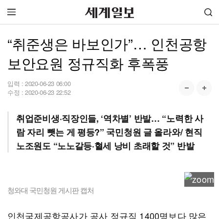
“취준생은 바보인가”… 인천공항
보안요원 정규직화 후폭풍
입력 :
2020-06-23 06:00
수정 :
2020-06-23 22:52
취업준비생·직장인들, ‘역차별’ 반발… “노력한 사
람 자리 뺏는 게 평등?” 국민청원 글 올라와/ 현직
노조원도 “노노갈등·혈세 낭비 초래할 것” 반발
청와대 국민청원 게시판 캡처
인천국제공항공사가 공사 정규직 1400명보다 많은