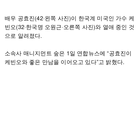
배우 공효진(42·왼쪽 사진)이 한국계 미국인 가수 케
빈오(32·한국명 오원근·오른쪽 사진)와 열애 중인 것
으로 알려졌다.
소속사 매니지먼트 숲은 1일 연합뉴스에 “공효진이
케빈오와 좋은 만남을 이어오고 있다”고 밝혔다.