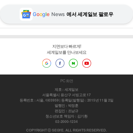
G
o
o
g
l
e
News
에서 세계일보 팔로우
지면보다 빠르게!
세계일보를 만나보세요
PC 화면
제호 : 세계일보
서울특별시 용산구 서빙고로 17
등록번호 : 서울, 아03959 | 등록일(발행일) : 2015년 11월 2일
발행인 : 박정훈
편집인 : 조남규
청소년보호 책임자 : 김기환
02-2000-1234
COPYRIGHT ⓒ SEGYE. ALL RIGHTS RESERVED.