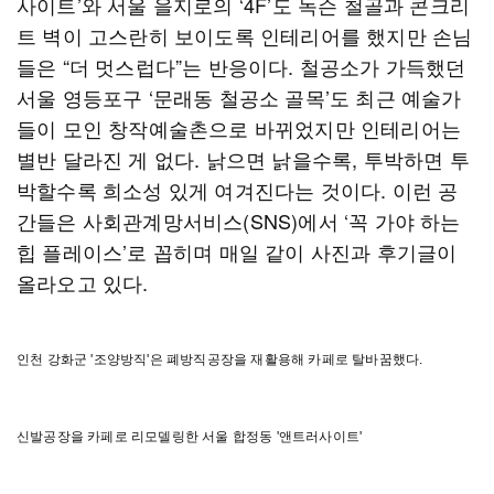
사이트’와 서울 을지로의 ‘4F’도 녹슨 철골과 콘크리
트 벽이 고스란히 보이도록 인테리어를 했지만 손님
들은 “더 멋스럽다”는 반응이다. 철공소가 가득했던
서울 영등포구 ‘문래동 철공소 골목’도 최근 예술가
들이 모인 창작예술촌으로 바뀌었지만 인테리어는
별반 달라진 게 없다. 낡으면 낡을수록, 투박하면 투
박할수록 희소성 있게 여겨진다는 것이다. 이런 공
간들은 사회관계망서비스(SNS)에서 ‘꼭 가야 하는
힙 플레이스’로 꼽히며 매일 같이 사진과 후기글이
올라오고 있다.
인천 강화군 '조양방직'은 폐방직공장을 재활용해 카페로 탈바꿈했다.
신발공장을 카페로 리모델링한 서울 합정동 '앤트러사이트'