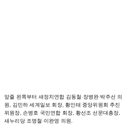
앞줄 왼쪽부터 새정치연합 김동철·장병완·박주선 의
원, 김민하 세계일보 회장, 황인태 중앙위원회 추진
위원장, 손병호 국민연합 회장, 황선조 선문대총장,
새누리당 조명철·이완영 의원.