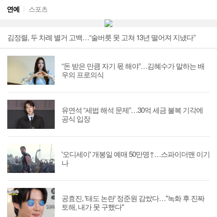
연예
스포츠
김정렬, 두 차례 별거 고백…“술버릇 못 고쳐 13년 떨어져 지냈다”
“돈 받은 만큼 자기 몫 해야”…김혜수가 말하는 배
우의 프로의식
유연석 “세법 해석 문제”…30억 세금 불복 기각에
공식 입장
'오디세이' 개봉일 예매 50만명↑…스파이더맨 이기
나
공효진, '태도 논란' 정준원 감쌌다…"녹화 후 진짜
토해, 내가 못 구했다"