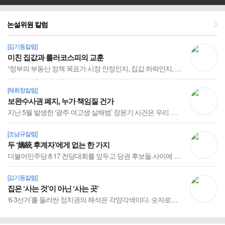
논설위원 칼럼
[김기동칼럼]
미친 집값과 롤러코스피의 교훈
“정부의 부동산 정책 목표가 시장 안정인지, 집값 하락인지, 갭투자와 다주택자 규제인지부터 정해야 한다.” 지난달 23일 이재명 대통령 주재 부동산 국민대토론회에서 양지영 신한투자증권 전문위원이 던진 화두다. 이 대통령의 답은 ‘시장 정상화’였다. “억지로 가격을 낮추자는 것이 아니다”라는 부연설명까지 곁들였다. 대통령의 의지를 의심하는 건 아니지만 해법은...
[채희창칼럼]
보완수사권 폐지, 누가 책임질 건가
지난 5월 발생한 ‘광주 여고생 살해범’ 장윤기 사건은 우리 사회에 큰 충격을 줬다. 아버지가 경찰 중간 간부인 장윤기에 대한 일선 경찰 수사가 어떻게 축소됐고, 증거인멸까지 한 실태가 드러나서다. ‘부산 돌려차기’ 사건까지 재조명되면서 피해자 구제 수단의 중요성과 견제받지 않은 경찰 권력이 얼마나 위험한지를 여실히 보여줬다. 국민은 이 사건들을 통해 보완...
[조남규칼럼]
두 ‘嫡統 후계자’에게 없는 한 가지
더불어민주당 8·17 전당대회를 앞두고 당권 후보들 사이에 왕조 시대를 방불케 하는 ‘적통(嫡統)’ 논쟁이 한창이다. 정청래 후보는 노무현의 계승자임을 자처한다. 그는 ‘노사모’(노무현을사랑하는모임) 멤버였고, 노무현정당인 열린우리당을 통해 정치권에 입성했다. 2002년 대선 당시 김민석 후보가 노무현을 버리고 정몽준을 편든 ‘철새’ 이력을 수시로 거론한다...
[김기동칼럼]
집은 ‘사는 것’이 아닌 ‘사는 곳’
‘6·3선거’를 둘러싼 정치권의 해석은 각양각색이다. 숫자로만 보면 여당이 압승이지만, 실제는 여야 누구도 승리를 언급하기 힘든 애매한 결과로 나타났다. 최대 격전지는 단연 서울시장이었다. 이재명 대통령의 ‘원픽’인 정원오 더불어민주당 후보의 승리가 점쳐졌지만, 오세훈 서울시장이 열세를 딛고 5선에 성공했다. 오 시장의 당선을 두고 일각에서는 ‘서울시...
[채희창칼럼]