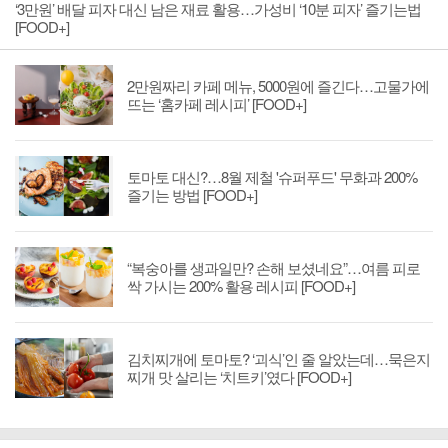
‘3만원’ 배달 피자 대신 남은 재료 활용…가성비 ‘10분 피자’ 즐기는법
[FOOD+]
2만원짜리 카페 메뉴, 5000원에 즐긴다…고물가에
뜨는 ‘홈카페 레시피’ [FOOD+]
토마토 대신?…8월 제철 '슈퍼푸드' 무화과 200%
즐기는 방법 [FOOD+]
“복숭아를 생과일만? 손해 보셨네요”…여름 피로
싹 가시는 200% 활용 레시피 [FOOD+]
김치찌개에 토마토? ‘괴식’인 줄 알았는데…묵은지
찌개 맛 살리는 ‘치트키’였다 [FOOD+]