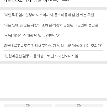
“라면 5개” 임지연부터 이소라까지, 톱스타들의 살 안 찌는 루틴
“나는 담배 못 끊는 사람”…조혜련·최강희·김동완이 금연에 성공한 이유
[단독] 예외적 직매립 넉 달… 인천만 ‘0t’
중부내륙고속도로 갓길서 포탄 발견 '발칵'…군 "살상력 없는 모의탄"
北, 한미훈련 앞두고 동해상으로 단거리 탄도미사일