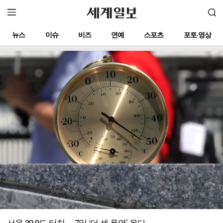
뉴스
이슈
비즈
연예
스포츠
포토·영상
서울 39.9도 터치… 7일 ‘더 센 폭염’ 온다