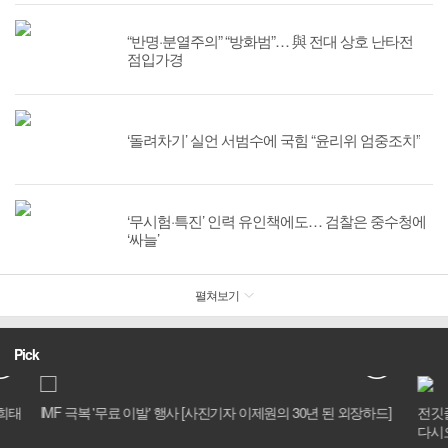
“반명·분열주의” “방화범”… 與 전대 상호 난타전
점입가경
‘돌려차기’ 실언 서범수에 국힘 “윤리위 엄중조치”
‘무시험·특진’ 인력 유인책에도… 검찰은 중수청에
‘싸늘’
펼쳐보기
Pick
유희태
IMF 극복 '무료 이발' 행사 [사진기자 이제원의 30년 된 외장하드]
전깃
다시오