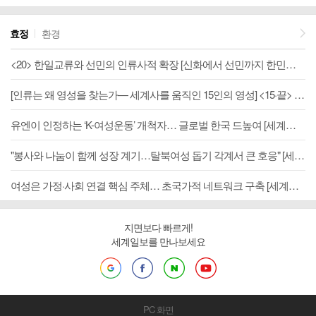
스케치]
효정
환경
<20> 한일교류와 선민의 인류사적 확장 [신화에서 선민까지 한민족 정체성의 문화사적 발견-기고]
[인류는 왜 영성을 찾는가— 세계사를 움직인 15인의 영성] <15·끝> 마하트마 간디(Mahatma Gandhi)-“정치는 영혼을 가질 수 있는가”
유엔이 인정하는 ‘K-여성운동’ 개척자… 글로벌 한국 드높여 [세계평화통일가정연합 70년]
"봉사와 나눔이 함께 성장 계기…탈북여성 돕기 각계서 큰 호응" [세계평화통일가정연합 70년]
여성은 가정·사회 연결 핵심 주체… 초국가적 네트워크 구축 [세계평화통일가정연합 70년]
지면보다 빠르게!
세계일보를 만나보세요
PC 화면