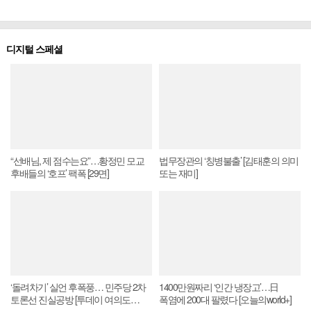
디지털 스페셜
“선배님, 제 점수는요”…황정민 모교
법무장관의 ‘칭병불출’ [김태훈의 의미
후배들의 ‘호프’ 팩폭 [29면]
또는 재미]
‘돌려차기’ 실언 후폭풍… 민주당 2차
1400만원짜리 ‘인간 냉장고’…日
토론선 진실공방 [투데이 여의도
폭염에 200대 팔렸다 [오늘의world+]