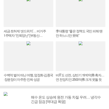
세금·토허제 ‘샌드위치’… 비거주
李대통령 “좋은 정책도 국민 피해 땐
1주택자 “진퇴양난” [부동산
안 하느니만 못해”
세제개편안 후폭풍]
수백억 벌어 떠난 여행, 엄정화·김종국
비IT도 선전, 상반기 1910억弗 흑자…
·장윤정이 마주한 진짜 성공
연 전망치인 2500억弗 크게 웃돌 듯
해수 온도 상승에 원전 가동 차질 우려… 냉각수
긴급 점검 [역대급 폭염]