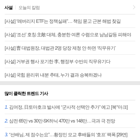
‘허위조작정보근절법’ 이대론 안 돼
사설
오늘의 칼럼
최근 각종 온라인 커뮤니티에 ‘7월7일을 극복하는 법’이란 글이 자주 등장하고 있다. “7월7일부터 ‘국민 입틀막법’ 시행. 인터넷 글 쓸 때 조심” “댓글도 잘못 달면 거액 배상을 물 것” “나도 모르는 사이에 범법자가 될 수 있다”는 내용이 수두룩하다. 처벌을 피하려면 단정적 표현 대신 ‘~라고 주장한다’ 또는 ‘~라는 소리가 들린다’는 식으로 쓰라는 ...
[사설] “레버리지 ETF는 정책실패”… 책임 묻고 근본 해법 찾길
[사설] ‘조선’ 호칭·主敵 대체, 충분한 여론 수렴으로 남남갈등 피해야
[사설] 曺 대법원장, 대법관 2명 당장 제청 안 하면 ‘직무유기’
[사설] 거부권 행사 포기한 李, 행정부 수반의 직무유기다
[사설] 국힘 윤리위 내분 추태, 누가 결과 승복하겠나
많이 클릭한 트렌드 기사
김여정, 日토마호크 발사에 “군사적 선택안 추가” 예고 [북*마크]
삼전 65만 vs 30만·SK하닉 470만 vs 148만…극과 극 전망
“선배님, 제 점수는요”…황정민 모교 후배들의 ‘호프’ 팩폭 [29면]