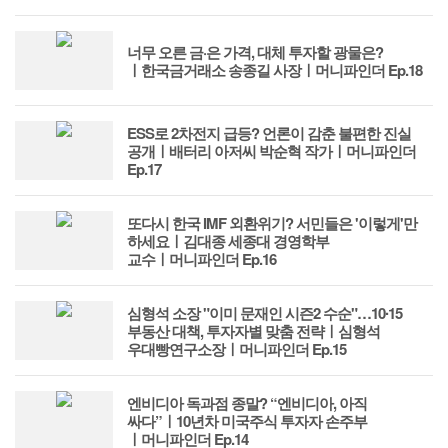
너무 오른 금·은 가격, 대체 투자할 광물은?
ㅣ한국금거래소 송종길 사장ㅣ머니파인더 Ep.18
ESS로 2차전지 급등? 언론이 감춘 불편한 진실
공개ㅣ배터리 아저씨 박순혁 작가ㅣ머니파인더
Ep.17
또다시 한국 IMF 외환위기? 서민들은 '이렇게'만
하세요ㅣ김대종 세종대 경영학부
교수ㅣ머니파인더 Ep.16
심형석 소장 "이미 문재인 시즌2 수순"…10∙15
부동산 대책, 투자자별 맞춤 전략ㅣ심형석
우대빵연구소장ㅣ머니파인더 Ep.15
엔비디아 독과점 종말? “엔비디아, 아직
싸다”ㅣ10년차 미국주식 투자자 손주부
ㅣ머니파인더 Ep.14