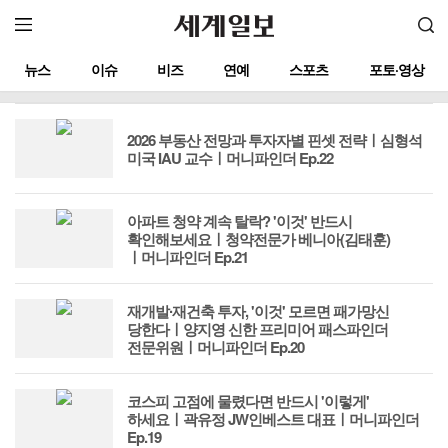
뉴스
이슈
비즈
연예
스포츠
포토·영상
2026 부동산 전망과 투자자별 핀셋 전략ㅣ심형석
미국 IAU 교수ㅣ머니파인더 Ep.22
아파트 청약 계속 탈락? '이것' 반드시
확인해보세요ㅣ청약전문가 베니아(김태훈)
ㅣ머니파인더 Ep.21
재개발∙재건축 투자, '이것' 모르면 패가망신
당한다ㅣ양지영 신한 프리미어 패스파인더
전문위원ㅣ머니파인더 Ep.20
코스피 고점에 물렸다면 반드시 '이렇게'
하세요ㅣ곽유정 JW인베스트 대표‪ㅣ머니파인더
Ep.19