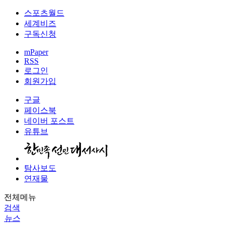
스포츠월드
세계비즈
구독신청
mPaper
RSS
로그인
회원가입
구글
페이스북
네이버 포스트
유튜브
탐사보도
연재물
전체메뉴
검색
뉴스