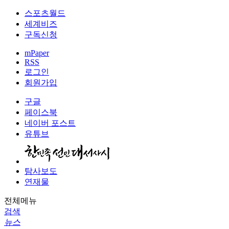
스포츠월드
세계비즈
구독신청
mPaper
RSS
로그인
회원가입
구글
페이스북
네이버 포스트
유튜브
탐사보도
연재물
전체메뉴
검색
뉴스